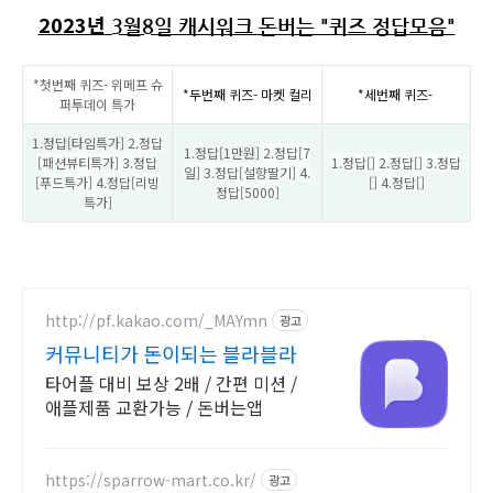
2023년
3월8일 캐시워크 돈버는 "퀴즈 정답모음"
*첫번째 퀴즈- 위메프 슈
*두번째 퀴즈- 마켓 컬리
*세번째 퀴즈-
퍼투데이 특가
1.정답[타임특가]
2.정답
1.정답[1만원]
2.정답[7
[패션뷰티특가] 3.정답
1.정답[] 2.정답[] 3.정답
일] 3.정답[설향딸기] 4.
[푸드특가] 4.정답[리빙
[] 4.정답[]
정답[5000]
특가]
http://pf.kakao.com/_MAYmn
광고
커뮤니티가 돈이되는 블라블라
타어플 대비 보상 2배 / 간편 미션 /
애플제품 교환가능 / 돈버는앱
https://sparrow-mart.co.kr/
광고