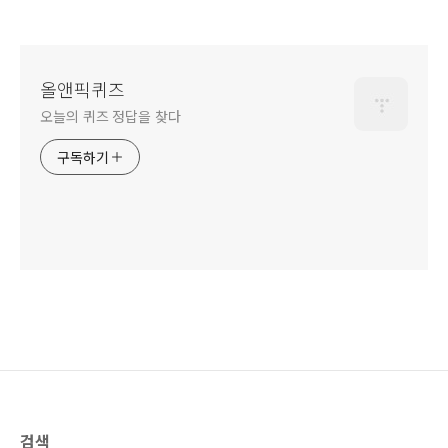
올앤픽퀴즈
오늘의 퀴즈 정답을 찾다
구독하기
검색