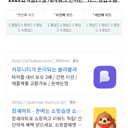
*첫번째 퀴즈-
*두번째 퀴즈-
*세번째 퀴즈-
1.정답[]
2.정답[] 3.정답
1.정답[]
2.정답[] 3.정답
1.정답[] 2.정답[] 3.정답
[] 4.정답[]
[] 4.정답[]
[] 4.정답[]
http://pf.kakao.com/_MAYmn
광고
커뮤니티가 돈이되는 블라블라
타어플 대비 보상 2배 / 간편 미션 /
애플제품 교환가능 / 돈버는앱
https://sparrow-mart.co.kr/
광고
참새마트 - 돈버는 쇼핑습관 쇼핑
만 해도 포인트 적립
참새마트로 쇼핑하고 리워드 적립! 간
단하게 혜택 받으세요. 쇼핑할때엔 참