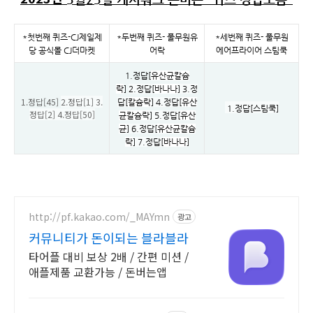
*첫번째 퀴즈-
CJ제일제
*두번째 퀴즈-
풀무원유
*세번째 퀴즈-
풀무원
당 공식몰 CJ더마켓
어락
에어프라이어 스팀쿡
1.정답[
유산균칼슘
락
]
2.정답[
바나나
] 3.정
1.정답[45]
2.정답[1] 3.
답[
칼슘락
] 4.정답[
유산
1.정답[스팀쿡]
정답[2] 4.정답[50]
균칼슘락
]
5.정답[
유산
균
]
6
.정답[
유산균칼슘
락
] 7.정답[
바나나
]
http://pf.kakao.com/_MAYmn
광고
커뮤니티가 돈이되는 블라블라
타어플 대비 보상 2배 / 간편 미션 /
애플제품 교환가능 / 돈버는앱