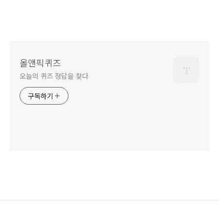
올앤픽퀴즈
오늘의 퀴즈 정답을 찾다
구독하기