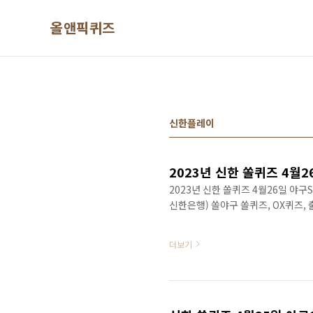
본문 바로가기
올앤픽퀴즈
신한플레이
2023년 신한 쏠퀴즈 4월26일 야
신한은행) 쏠야구 쏠퀴즈, OX퀴즈,
더보기