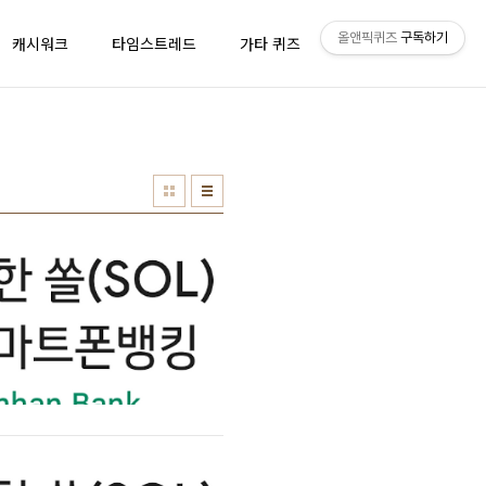
올앤픽퀴즈
구독하기
캐시워크
타임스트레드
가타 퀴즈
올앤픽